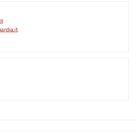
I)
rdia.it