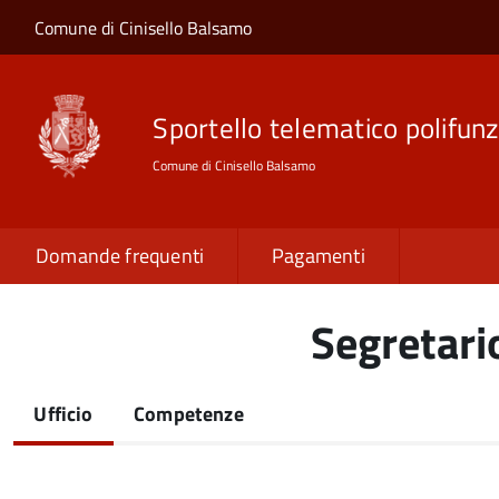
Salta al contenuto principale
Skip to site navigation
Comune di Cinisello Balsamo
Sportello telematico polifunz
Comune di Cinisello Balsamo
Domande frequenti
Pagamenti
Segretari
Ufficio
Competenze
(scheda
attiva)