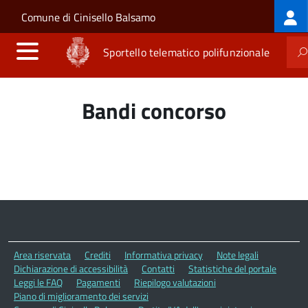
Log
Salta al contenuto principale
Skip to site navigation
Comune di Cinisello Balsamo
me
Sportello telematico polifunzionale
Bandi concorso
Area riservata
Crediti
Informativa privacy
Note legali
Dichiarazione di accessibilità
Contatti
Statistiche del portale
Leggi le FAQ
Pagamenti
Riepilogo valutazioni
Piano di miglioramento dei servizi