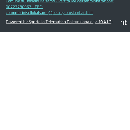
Comune di Cinisello Balsamo - Partita IVA dell'amministrazione:
00727780967 - PEC:
comune.cinisellobalsamo@pec.regione.lombardia.it
Powered by Sportello Telematico Polifunzionale (v. 10.41.2)