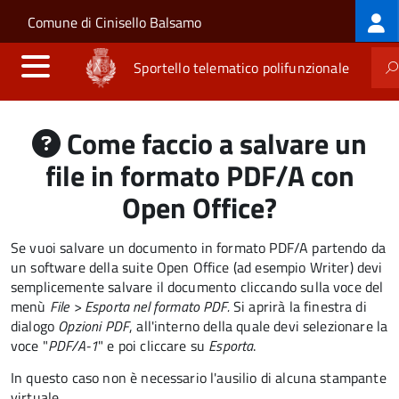
Log
Salta al contenuto principale
Skip to site navigation
Comune di Cinisello Balsamo
me
Sportello telematico polifunzionale
Come faccio a salvare un
file in formato PDF/A con
Open Office?
Se vuoi salvare un documento in formato PDF/A partendo da
un software della suite Open Office (ad esempio Writer) devi
semplicemente salvare il documento cliccando sulla voce del
menù
File >
Esporta nel formato PDF.
Si aprirà la finestra di
dialogo
Opzioni PDF
, all'interno della quale devi selezionare la
voce "
PDF/A-1
" e poi cliccare su
Esporta
.
In questo caso non è necessario l'ausilio di alcuna stampante
virtuale.