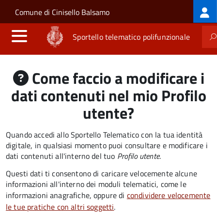
Log
Salta al contenuto principale
Skip to site navigation
Comune di Cinisello Balsamo
me
Sportello telematico polifunzionale
Come faccio a modificare i
dati contenuti nel mio Profilo
utente?
Quando accedi allo Sportello Telematico con la tua identità
digitale, in qualsiasi momento puoi consultare e modificare i
dati contenuti all'interno del tuo
Profilo utente
.
Questi dati ti consentono di caricare velocemente alcune
informazioni all'interno dei moduli telematici, come le
informazioni anagrafiche, oppure di
condividere velocemente
le tue pratiche con altri soggetti
.