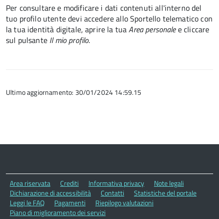
Per consultare e modificare i dati contenuti all'interno del
tuo profilo utente devi accedere allo Sportello telematico con
la tua identità digitale, aprire la tua
Area personale
e cliccare
sul pulsante
Il mio profilo
.
Ultimo aggiornamento: 30/01/2024 14:59.15
Area riservata
Crediti
Informativa privacy
Note legali
Dichiarazione di accessibilità
Contatti
Statistiche del portale
Leggi le FAQ
Pagamenti
Riepilogo valutazioni
Piano di miglioramento dei servizi