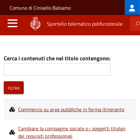
Log
Salta al contenuto principale
Skip to site navigation
Comune di Cinisello Balsamo
me
Sportello telematico polifunzionale
Cerca i contenuti che nel titolo contengono:
Commercio su aree pubbliche in forma itinerante
Cambiare la compagine sociale o i soggetti titolari
dei requisiti professionali