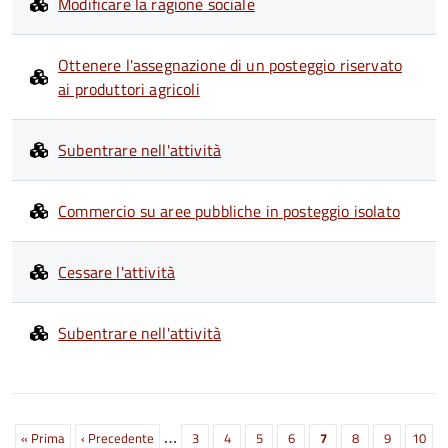
Modificare la ragione sociale
Ottenere l'assegnazione di un posteggio riservato
ai produttori agricoli
Subentrare nell'attività
Commercio su aree pubbliche in posteggio isolato
Cessare l'attività
Subentrare nell'attività
Paginazione
…
Prima
« Prima
Pagina
‹ Precedente
Page
3
Page
4
Page
5
Page
6
Pagina
7
Page
8
Page
9
Page
10