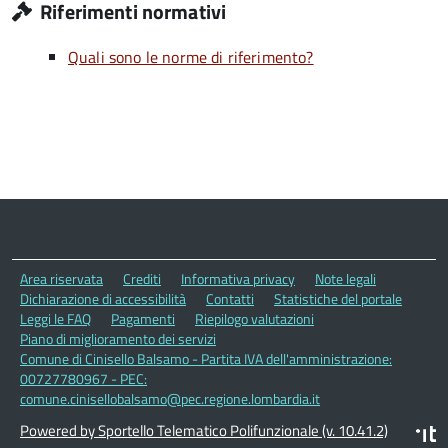
Riferimenti normativi
Quali sono le norme di riferimento?
Area riservata
Crediti
Informativa privacy
Note legali
Dichiarazione di accessibilità
Contatti
Statistiche del portale
Leggi le FAQ
Pagamenti
Riepilogo valutazioni
Piano di miglioramento dei servizi
Comune di Cinisello Balsamo - Partita IVA dell'amministrazione:
00727780967 - PEC:
comune.cinisellobalsamo@pec.regione.lombardia.it
Powered by Sportello Telematico Polifunzionale (v. 10.41.2)