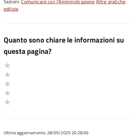
Sezioni:
Comunicare con l'Amministrazione
Altre pratiche
edilizie
Quanto sono chiare le informazioni su
questa pagina?
Valuta
Valutazione
5
Valuta
stelle
4
Valuta
su
stelle
3
Valuta
5
su
stelle
2
Valuta
5
su
stelle
1
5
su
stelle
5
su
5
Ultimo aggiornamento: 28/05/2025 20:28.00