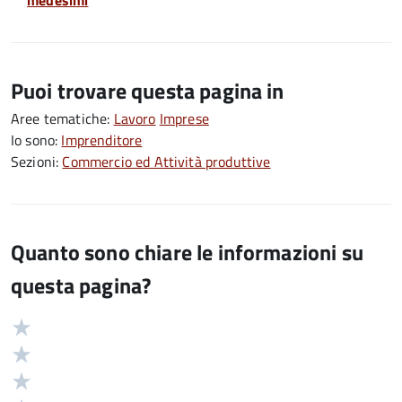
medesimi
Puoi trovare questa pagina in
Aree tematiche:
Lavoro
Imprese
Io sono:
Imprenditore
Sezioni:
Commercio ed Attività produttive
Quanto sono chiare le informazioni su
questa pagina?
Valuta
Valutazione
5
Valuta
stelle
4
Valuta
su
stelle