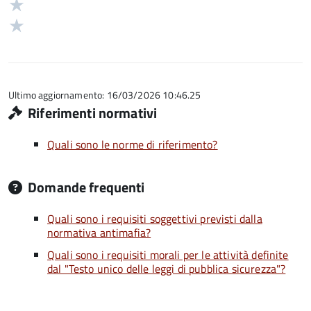
3
Valuta
5
su
stelle
2
Valuta
5
su
stelle
1
5
su
stelle
5
su
5
Ultimo aggiornamento: 16/03/2026 10:46.25
Riferimenti normativi
Quali sono le norme di riferimento?
Domande frequenti
Quali sono i requisiti soggettivi previsti dalla
normativa antimafia?
Quali sono i requisiti morali per le attività definite
dal "Testo unico delle leggi di pubblica sicurezza"?