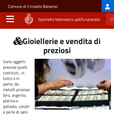
Log
Salta al contenuto principale
Skip to site navigation
Comune di Cinisello Balsamo
me
Sportello telematico polifunzionale
Gioiellerie e vendita di
preziosi
Sono oggetti
preziosi quelli
costituiti, in
tutto o in
parte, da
metalli preziosi
(oro, argento,
platino e
palladio, coralli
e perle di ogni