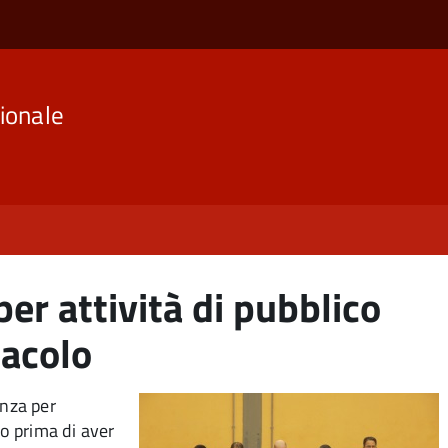
ionale
 per attività di pubblico
tacolo
enza per
lo prima di aver