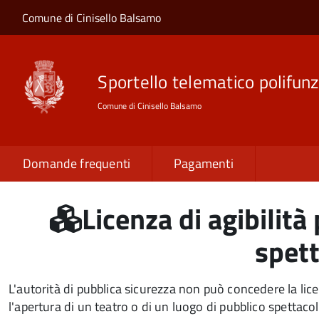
Salta al contenuto principale
Skip to site navigation
Comune di Cinisello Balsamo
Sportello telematico polifunz
Comune di Cinisello Balsamo
Domande frequenti
Pagamenti
Licenza di agibilità
spet
L'autorità di pubblica sicurezza non può concedere la lic
l'apertura di un teatro o di un luogo di pubblico spettaco