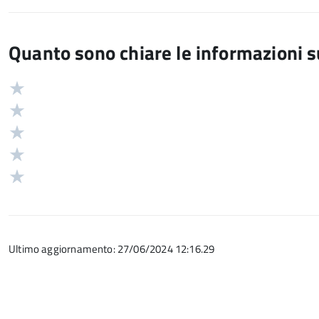
Quanto sono chiare le informazioni 
Valuta
Valutazione
5
Valuta
stelle
4
Valuta
su
stelle
3
Valuta
5
su
stelle
2
Valuta
5
su
stelle
1
5
su
stelle
5
su
Ultimo aggiornamento: 27/06/2024 12:16.29
5