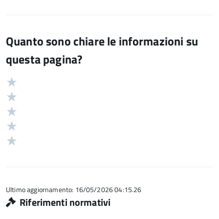
Quanto sono chiare le informazioni su
questa pagina?
Valuta
Valutazione
5
Valuta
stelle
4
Valuta
su
stelle
3
Valuta
5
su
stelle
2
Valuta
5
su
stelle
1
5
su
stelle
5
su
5
Ultimo aggiornamento: 16/05/2026 04:15.26
Riferimenti normativi