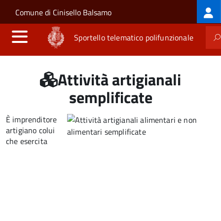
Log
Salta al contenuto principale
Skip to site navigation
Comune di Cinisello Balsamo
me
Sportello telematico polifunzionale
Attività artigianali
semplificate
È imprenditore
artigiano colui
che esercita